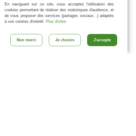
En naviguant sur ce site, vous acceptez l'utilisation des
cookies permettant de réaliser des statistiques d'audience, et
de vous proposer des services (partages sociaux...) adaptés
à vos centres d'intérêt.
Plus d'infos
Non merci
Je choisis
J'accepte
Nos métiers :
Ouvrage en pierre,
Maçonnerie ancienne,
Restauration de façade
Zone d'intervention : à Tours et en Indre-et-Loire